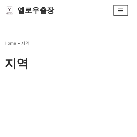
옐로우출장
콘
텐
츠
로
Home
»
지역
건
너
지역
뛰
기